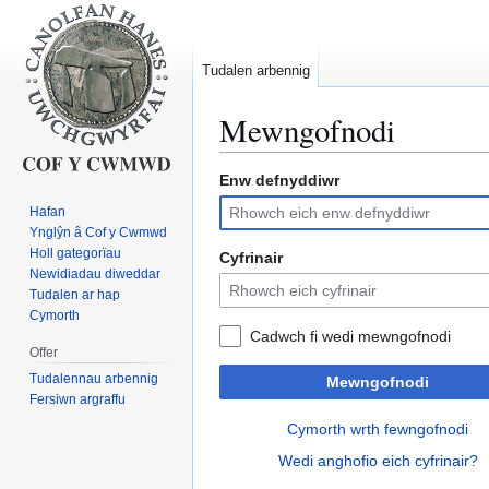
Tudalen arbennig
Mewngofnodi
Enw defnyddiwr
Neidio
Neidio
i'r
i'r
Hafan
panel
bar
Ynglŷn â Cof y Cwmwd
llywio
chwilio
Holl gategorïau
Cyfrinair
Newidiadau diweddar
Tudalen ar hap
Cymorth
Cadwch fi wedi mewngofnodi
Offer
Tudalennau arbennig
Mewngofnodi
Fersiwn argraffu
Cymorth wrth fewngofnodi
Wedi anghofio eich cyfrinair?