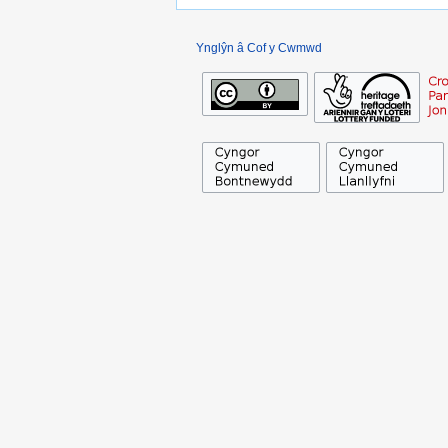
Ynglŷn â Cof y Cwmwd