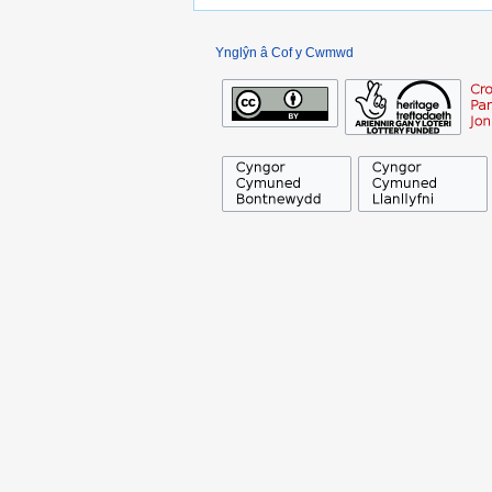
Ynglŷn â Cof y Cwmwd