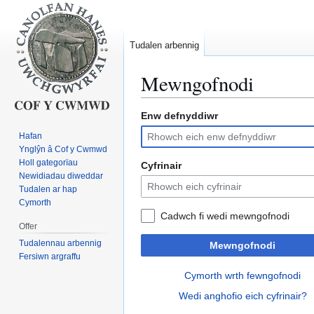
Tudalen arbennig
Mewngofnodi
Enw defnyddiwr
Neidio
Neidio
i'r
i'r
Hafan
panel
bar
Ynglŷn â Cof y Cwmwd
llywio
chwilio
Holl gategorïau
Cyfrinair
Newidiadau diweddar
Tudalen ar hap
Cymorth
Cadwch fi wedi mewngofnodi
Offer
Tudalennau arbennig
Mewngofnodi
Fersiwn argraffu
Cymorth wrth fewngofnodi
Wedi anghofio eich cyfrinair?