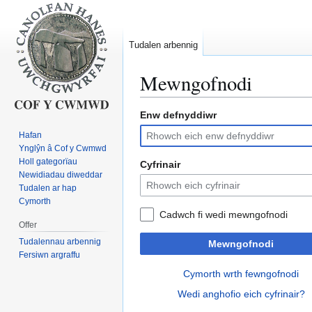
Tudalen arbennig
Mewngofnodi
Enw defnyddiwr
Neidio
Neidio
i'r
i'r
Hafan
panel
bar
Ynglŷn â Cof y Cwmwd
llywio
chwilio
Holl gategorïau
Cyfrinair
Newidiadau diweddar
Tudalen ar hap
Cymorth
Cadwch fi wedi mewngofnodi
Offer
Tudalennau arbennig
Mewngofnodi
Fersiwn argraffu
Cymorth wrth fewngofnodi
Wedi anghofio eich cyfrinair?